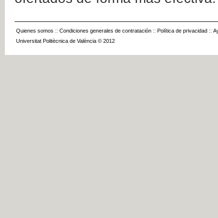
Quienes somos
::
Condiciones generales de contratación
::
Política de privacidad
::
A
Universitat Politècnica de València © 2012