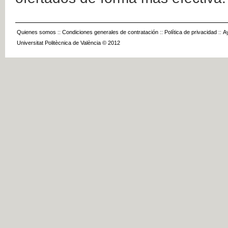
Quienes somos
::
Condiciones generales de contratación
::
Política de privacidad
::
A
Universitat Politècnica de València © 2012