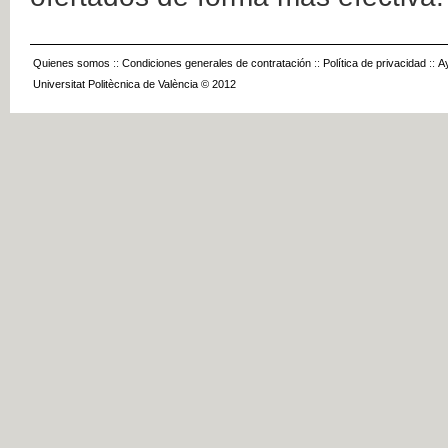
Quienes somos
::
Condiciones generales de contratación
::
Política de privacidad
::
A
Universitat Politècnica de València © 2012