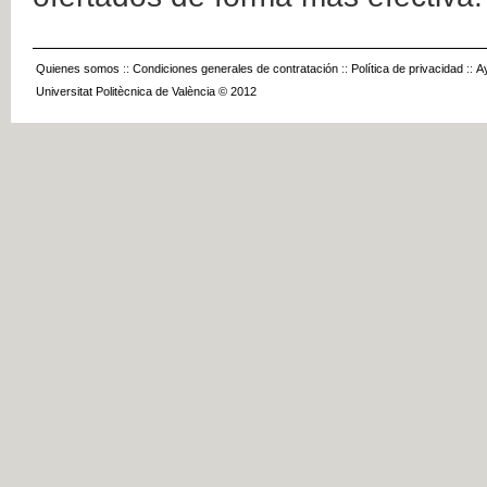
Quienes somos
::
Condiciones generales de contratación
::
Política de privacidad
::
A
Universitat Politècnica de València © 2012