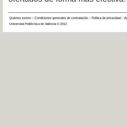
Quienes somos
::
Condiciones generales de contratación
::
Política de privacidad
::
A
Universitat Politècnica de València © 2012