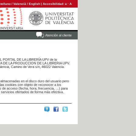
tellano
/
Valencià
/
English
|
Accesibilidad:
a
·
A
Atención al cliente
 DEL PORTAL DE LA LIBRERÍA UPV de la
NTA DE LA PRODUCCION DE LA LIBRERIA UPV.
alencia, Camino de Vera s/n, 46022 Valencia.
 almacenadas en el disco duro del usuario pero
 las cookies con objeto de reconocer a los
s de acceso (fecha, hora, frecuencia, …) para
s servicios ofertados de forma más efectiva.