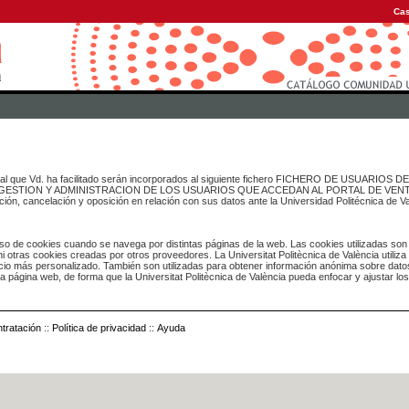
Cas
onal que Vd. ha facilitado serán incorporados al siguiente fichero FICHERO DE USUARIOS
inado a GESTION Y ADMINISTRACION DE LOS USUARIOS QUE ACCEDAN AL PORTAL DE VE
ación, cancelación y oposición en relación con sus datos ante la Universidad Politécnica de V
o de cookies cuando se navega por distintas páginas de la web. Las cookies utilizadas son
i otras cookies creadas por otros proveedores. La Universitat Politècnica de València utiliza
icio más personalizado. También son utilizadas para obtener información anónima sobre dato
ia página web, de forma que la Universitat Politècnica de València pueda enfocar y ajustar lo
tratación
::
Política de privacidad
::
Ayuda