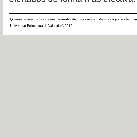
Quienes somos
::
Condiciones generales de contratación
::
Política de privacidad
::
A
Universitat Politècnica de València © 2012