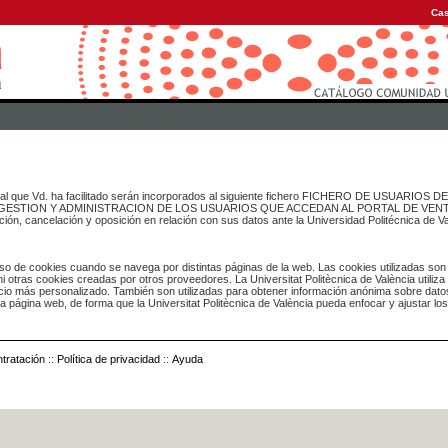
Cas
onal que Vd. ha facilitado serán incorporados al siguiente fichero FICHERO DE USUARIOS
inado a GESTION Y ADMINISTRACION DE LOS USUARIOS QUE ACCEDAN AL PORTAL DE VE
ación, cancelación y oposición en relación con sus datos ante la Universidad Politécnica de V
o de cookies cuando se navega por distintas páginas de la web. Las cookies utilizadas son
i otras cookies creadas por otros proveedores. La Universitat Politècnica de València utiliza
icio más personalizado. También son utilizadas para obtener información anónima sobre dato
ia página web, de forma que la Universitat Politècnica de València pueda enfocar y ajustar lo
tratación
::
Política de privacidad
::
Ayuda