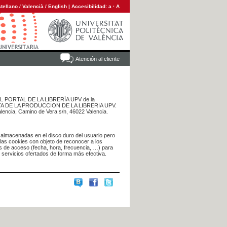
tellano
/
Valencià
/
English
|
Accesibilidad:
a
·
A
Atención al cliente
 DEL PORTAL DE LA LIBRERÍA UPV de la
NTA DE LA PRODUCCION DE LA LIBRERIA UPV.
alencia, Camino de Vera s/n, 46022 Valencia.
 almacenadas en el disco duro del usuario pero
 las cookies con objeto de reconocer a los
s de acceso (fecha, hora, frecuencia, …) para
s servicios ofertados de forma más efectiva.