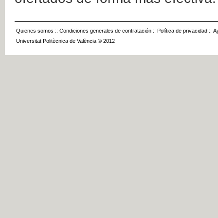
Quienes somos
::
Condiciones generales de contratación
::
Política de privacidad
::
A
Universitat Politècnica de València © 2012