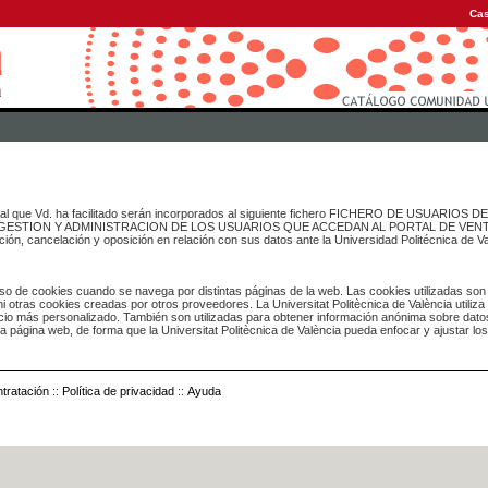
Cas
onal que Vd. ha facilitado serán incorporados al siguiente fichero FICHERO DE USUARIOS
inado a GESTION Y ADMINISTRACION DE LOS USUARIOS QUE ACCEDAN AL PORTAL DE VE
ación, cancelación y oposición en relación con sus datos ante la Universidad Politécnica de V
o de cookies cuando se navega por distintas páginas de la web. Las cookies utilizadas son
i otras cookies creadas por otros proveedores. La Universitat Politècnica de València utiliza
icio más personalizado. También son utilizadas para obtener información anónima sobre dato
ia página web, de forma que la Universitat Politècnica de València pueda enfocar y ajustar lo
tratación
::
Política de privacidad
::
Ayuda