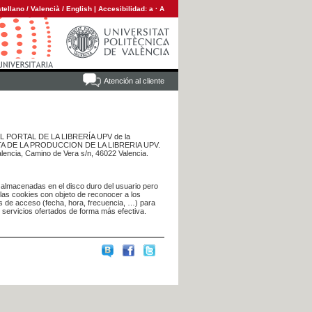
tellano
/
Valencià
/
English
|
Accesibilidad:
a
·
A
Atención al cliente
 DEL PORTAL DE LA LIBRERÍA UPV de la
NTA DE LA PRODUCCION DE LA LIBRERIA UPV.
alencia, Camino de Vera s/n, 46022 Valencia.
 almacenadas en el disco duro del usuario pero
 las cookies con objeto de reconocer a los
s de acceso (fecha, hora, frecuencia, …) para
s servicios ofertados de forma más efectiva.