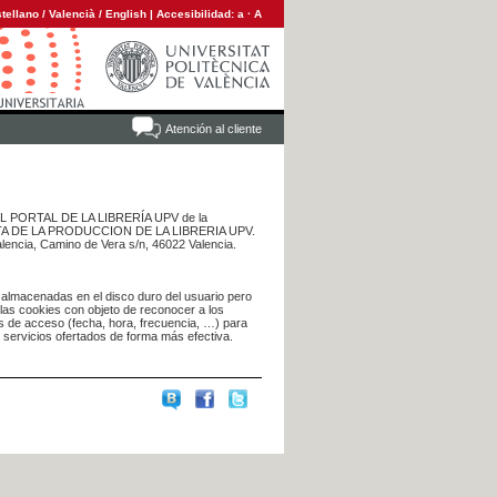
tellano
/
Valencià
/
English
|
Accesibilidad:
a
·
A
Atención al cliente
 DEL PORTAL DE LA LIBRERÍA UPV de la
NTA DE LA PRODUCCION DE LA LIBRERIA UPV.
alencia, Camino de Vera s/n, 46022 Valencia.
 almacenadas en el disco duro del usuario pero
 las cookies con objeto de reconocer a los
s de acceso (fecha, hora, frecuencia, …) para
s servicios ofertados de forma más efectiva.