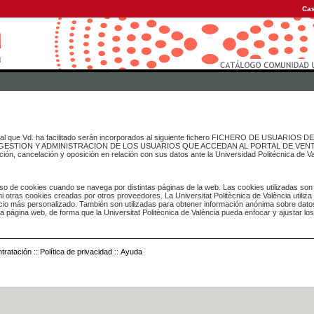
Cas
onal que Vd. ha facilitado serán incorporados al siguiente fichero FICHERO DE USUARIOS
inado a GESTION Y ADMINISTRACION DE LOS USUARIOS QUE ACCEDAN AL PORTAL DE VE
ación, cancelación y oposición en relación con sus datos ante la Universidad Politécnica de V
o de cookies cuando se navega por distintas páginas de la web. Las cookies utilizadas son
i otras cookies creadas por otros proveedores. La Universitat Politècnica de València utiliza
icio más personalizado. También son utilizadas para obtener información anónima sobre dato
ia página web, de forma que la Universitat Politècnica de València pueda enfocar y ajustar lo
tratación
::
Política de privacidad
::
Ayuda