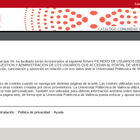
Cas
onal que Vd. ha facilitado serán incorporados al siguiente fichero FICHERO DE USUARIOS
inado a GESTION Y ADMINISTRACION DE LOS USUARIOS QUE ACCEDAN AL PORTAL DE VE
ación, cancelación y oposición en relación con sus datos ante la Universidad Politécnica de V
o de cookies cuando se navega por distintas páginas de la web. Las cookies utilizadas son
i otras cookies creadas por otros proveedores. La Universitat Politècnica de València utiliza
icio más personalizado. También son utilizadas para obtener información anónima sobre dato
ia página web, de forma que la Universitat Politècnica de València pueda enfocar y ajustar lo
tratación
::
Política de privacidad
::
Ayuda