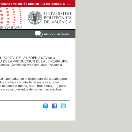
tellano
/
Valencià
/
English
|
Accesibilidad:
a
·
A
Atención al cliente
 DEL PORTAL DE LA LIBRERÍA UPV de la
NTA DE LA PRODUCCION DE LA LIBRERIA UPV.
alencia, Camino de Vera s/n, 46022 Valencia.
 almacenadas en el disco duro del usuario pero
 las cookies con objeto de reconocer a los
s de acceso (fecha, hora, frecuencia, …) para
s servicios ofertados de forma más efectiva.