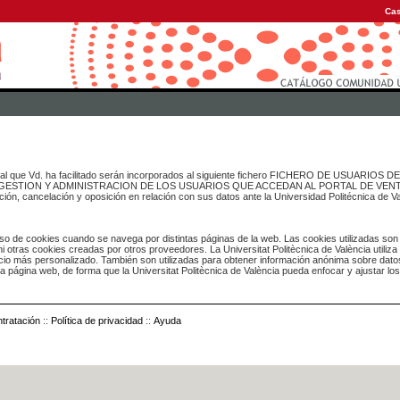
Cas
onal que Vd. ha facilitado serán incorporados al siguiente fichero FICHERO DE USUARIOS
inado a GESTION Y ADMINISTRACION DE LOS USUARIOS QUE ACCEDAN AL PORTAL DE VE
ación, cancelación y oposición en relación con sus datos ante la Universidad Politécnica de V
o de cookies cuando se navega por distintas páginas de la web. Las cookies utilizadas son
i otras cookies creadas por otros proveedores. La Universitat Politècnica de València utiliza
icio más personalizado. También son utilizadas para obtener información anónima sobre dato
ia página web, de forma que la Universitat Politècnica de València pueda enfocar y ajustar lo
tratación
::
Política de privacidad
::
Ayuda