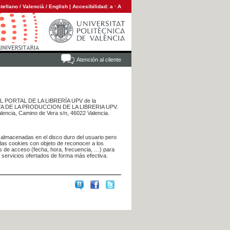
tellano
/
Valencià
/
English
|
Accesibilidad:
a
·
A
Atención al cliente
 DEL PORTAL DE LA LIBRERÍA UPV de la
NTA DE LA PRODUCCION DE LA LIBRERIA UPV.
alencia, Camino de Vera s/n, 46022 Valencia.
 almacenadas en el disco duro del usuario pero
 las cookies con objeto de reconocer a los
s de acceso (fecha, hora, frecuencia, …) para
s servicios ofertados de forma más efectiva.