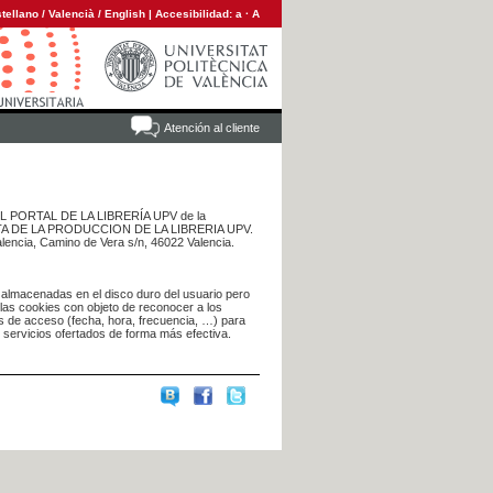
tellano
/
Valencià
/
English
|
Accesibilidad:
a
·
A
Atención al cliente
 DEL PORTAL DE LA LIBRERÍA UPV de la
NTA DE LA PRODUCCION DE LA LIBRERIA UPV.
alencia, Camino de Vera s/n, 46022 Valencia.
 almacenadas en el disco duro del usuario pero
 las cookies con objeto de reconocer a los
s de acceso (fecha, hora, frecuencia, …) para
s servicios ofertados de forma más efectiva.