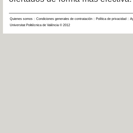
Quienes somos
::
Condiciones generales de contratación
::
Política de privacidad
::
A
Universitat Politècnica de València © 2012