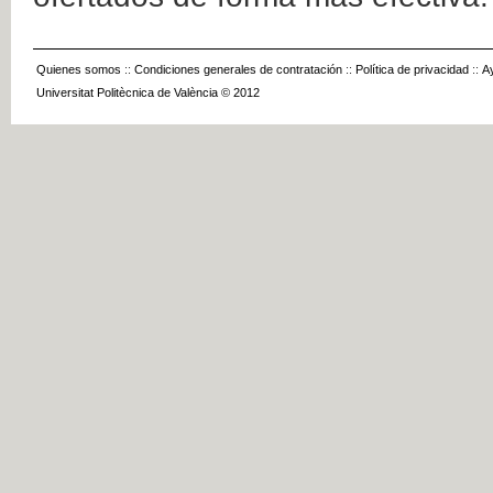
Quienes somos
::
Condiciones generales de contratación
::
Política de privacidad
::
A
Universitat Politècnica de València © 2012