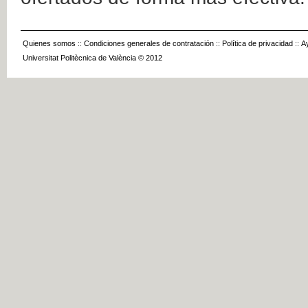
Quienes somos
::
Condiciones generales de contratación
::
Política de privacidad
::
A
Universitat Politècnica de València © 2012