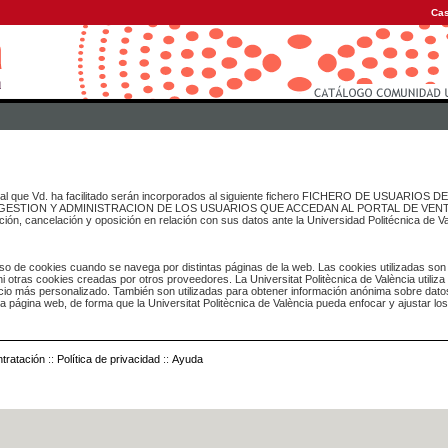
Cas
onal que Vd. ha facilitado serán incorporados al siguiente fichero FICHERO DE USUARIOS
inado a GESTION Y ADMINISTRACION DE LOS USUARIOS QUE ACCEDAN AL PORTAL DE VE
ación, cancelación y oposición en relación con sus datos ante la Universidad Politécnica de V
o de cookies cuando se navega por distintas páginas de la web. Las cookies utilizadas son
i otras cookies creadas por otros proveedores. La Universitat Politècnica de València utiliza
icio más personalizado. También son utilizadas para obtener información anónima sobre dato
ia página web, de forma que la Universitat Politècnica de València pueda enfocar y ajustar lo
tratación
::
Política de privacidad
::
Ayuda