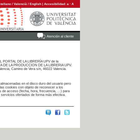
tellano
/
Valencià
/
English
|
Accesibilidad:
a
·
A
Atención al cliente
 DEL PORTAL DE LA LIBRERÍA UPV de la
NTA DE LA PRODUCCION DE LA LIBRERIA UPV.
alencia, Camino de Vera s/n, 46022 Valencia.
 almacenadas en el disco duro del usuario pero
 las cookies con objeto de reconocer a los
s de acceso (fecha, hora, frecuencia, …) para
s servicios ofertados de forma más efectiva.