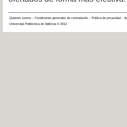
Quienes somos
::
Condiciones generales de contratación
::
Política de privacidad
::
A
Universitat Politècnica de València © 2012