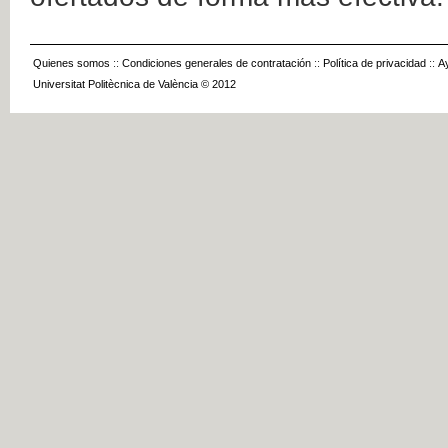
Quienes somos
::
Condiciones generales de contratación
::
Política de privacidad
::
A
Universitat Politècnica de València © 2012