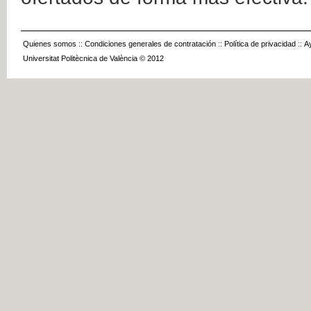
Quienes somos
::
Condiciones generales de contratación
::
Política de privacidad
::
A
Universitat Politècnica de València © 2012