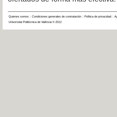
Quienes somos
::
Condiciones generales de contratación
::
Política de privacidad
::
A
Universitat Politècnica de València © 2012