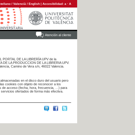
tellano
/
Valencià
/
English
|
Accesibilidad:
a
·
A
Atención al cliente
 DEL PORTAL DE LA LIBRERÍA UPV de la
NTA DE LA PRODUCCION DE LA LIBRERIA UPV.
alencia, Camino de Vera s/n, 46022 Valencia.
 almacenadas en el disco duro del usuario pero
 las cookies con objeto de reconocer a los
s de acceso (fecha, hora, frecuencia, …) para
s servicios ofertados de forma más efectiva.