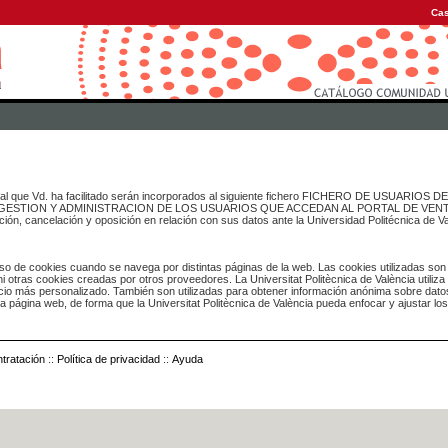
Cas
onal que Vd. ha facilitado serán incorporados al siguiente fichero FICHERO DE USUARIOS
inado a GESTION Y ADMINISTRACION DE LOS USUARIOS QUE ACCEDAN AL PORTAL DE VE
ación, cancelación y oposición en relación con sus datos ante la Universidad Politécnica de V
o de cookies cuando se navega por distintas páginas de la web. Las cookies utilizadas son
i otras cookies creadas por otros proveedores. La Universitat Politècnica de València utiliza
icio más personalizado. También son utilizadas para obtener información anónima sobre dato
ia página web, de forma que la Universitat Politècnica de València pueda enfocar y ajustar lo
tratación
::
Política de privacidad
::
Ayuda