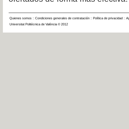
Quienes somos
::
Condiciones generales de contratación
::
Política de privacidad
::
A
Universitat Politècnica de València © 2012