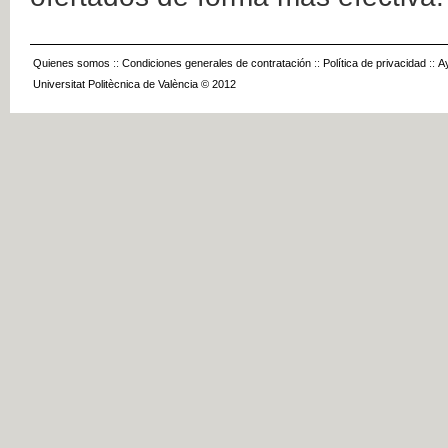
Quienes somos
::
Condiciones generales de contratación
::
Política de privacidad
::
A
Universitat Politècnica de València © 2012