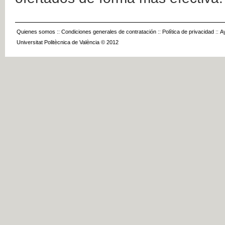
Quienes somos
::
Condiciones generales de contratación
::
Política de privacidad
::
A
Universitat Politècnica de València © 2012