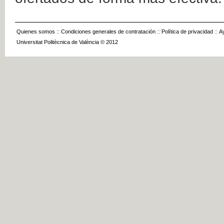
Quienes somos
::
Condiciones generales de contratación
::
Política de privacidad
::
A
Universitat Politècnica de València © 2012