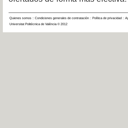
Quienes somos
::
Condiciones generales de contratación
::
Política de privacidad
::
A
Universitat Politècnica de València © 2012