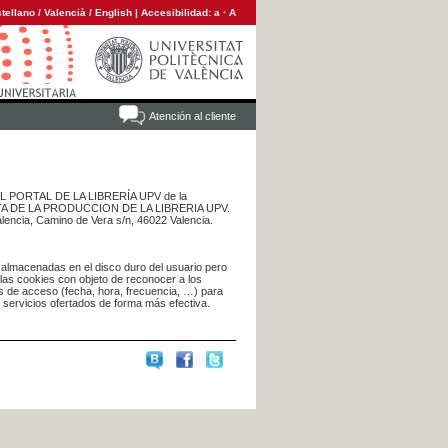
tellano
/
Valencià
/
English
|
Accesibilidad:
a
·
A
Atención al cliente
 DEL PORTAL DE LA LIBRERÍA UPV de la
NTA DE LA PRODUCCION DE LA LIBRERIA UPV.
alencia, Camino de Vera s/n, 46022 Valencia.
 almacenadas en el disco duro del usuario pero
 las cookies con objeto de reconocer a los
s de acceso (fecha, hora, frecuencia, …) para
s servicios ofertados de forma más efectiva.