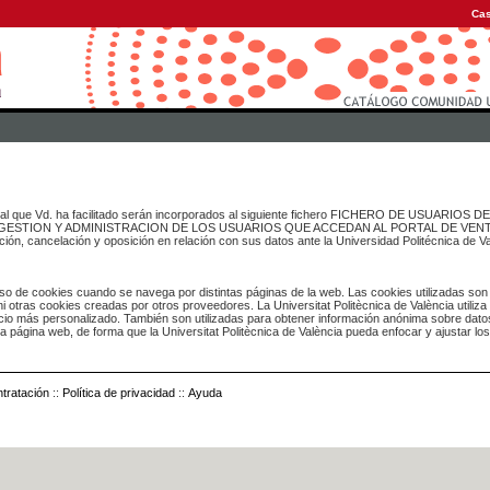
Cas
onal que Vd. ha facilitado serán incorporados al siguiente fichero FICHERO DE USUARIOS
inado a GESTION Y ADMINISTRACION DE LOS USUARIOS QUE ACCEDAN AL PORTAL DE VE
ación, cancelación y oposición en relación con sus datos ante la Universidad Politécnica de V
o de cookies cuando se navega por distintas páginas de la web. Las cookies utilizadas son
i otras cookies creadas por otros proveedores. La Universitat Politècnica de València utiliza
icio más personalizado. También son utilizadas para obtener información anónima sobre dato
ia página web, de forma que la Universitat Politècnica de València pueda enfocar y ajustar lo
tratación
::
Política de privacidad
::
Ayuda