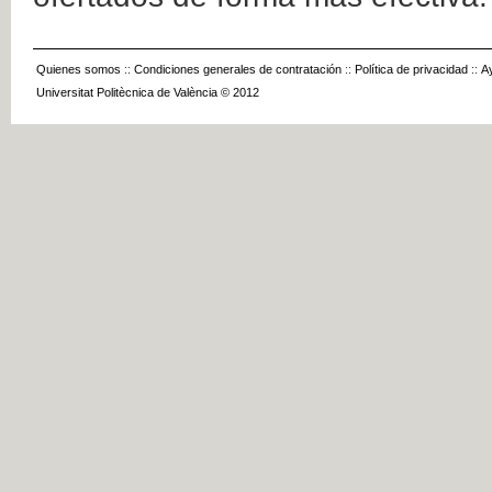
Quienes somos
::
Condiciones generales de contratación
::
Política de privacidad
::
A
Universitat Politècnica de València © 2012