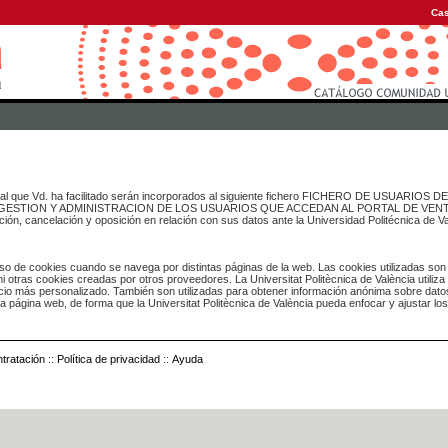
Cas
onal que Vd. ha facilitado serán incorporados al siguiente fichero FICHERO DE USUARIOS
inado a GESTION Y ADMINISTRACION DE LOS USUARIOS QUE ACCEDAN AL PORTAL DE VE
ación, cancelación y oposición en relación con sus datos ante la Universidad Politécnica de V
o de cookies cuando se navega por distintas páginas de la web. Las cookies utilizadas son
i otras cookies creadas por otros proveedores. La Universitat Politècnica de València utiliza
icio más personalizado. También son utilizadas para obtener información anónima sobre dato
ia página web, de forma que la Universitat Politècnica de València pueda enfocar y ajustar lo
tratación
::
Política de privacidad
::
Ayuda