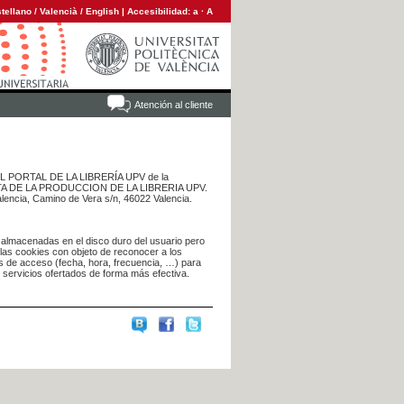
tellano
/
Valencià
/
English
|
Accesibilidad:
a
·
A
Atención al cliente
 DEL PORTAL DE LA LIBRERÍA UPV de la
NTA DE LA PRODUCCION DE LA LIBRERIA UPV.
alencia, Camino de Vera s/n, 46022 Valencia.
 almacenadas en el disco duro del usuario pero
 las cookies con objeto de reconocer a los
s de acceso (fecha, hora, frecuencia, …) para
s servicios ofertados de forma más efectiva.