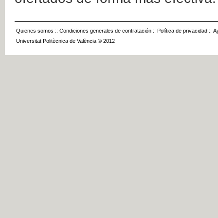
Quienes somos
::
Condiciones generales de contratación
::
Política de privacidad
::
A
Universitat Politècnica de València © 2012