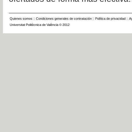
Quienes somos
::
Condiciones generales de contratación
::
Política de privacidad
::
A
Universitat Politècnica de València © 2012