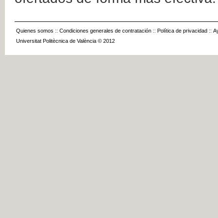
Quienes somos
::
Condiciones generales de contratación
::
Política de privacidad
::
A
Universitat Politècnica de València © 2012