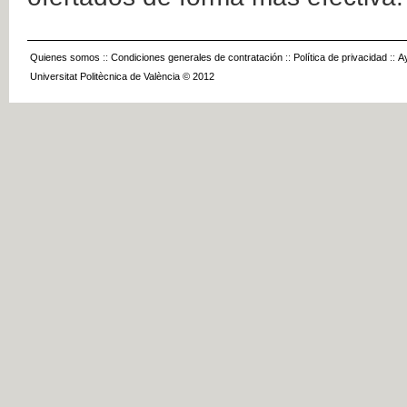
Quienes somos
::
Condiciones generales de contratación
::
Política de privacidad
::
A
Universitat Politècnica de València © 2012