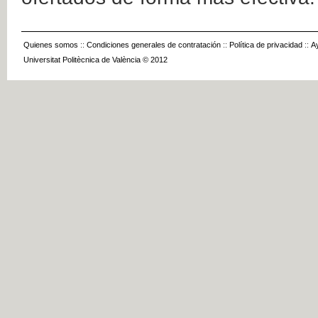
Quienes somos
::
Condiciones generales de contratación
::
Política de privacidad
::
A
Universitat Politècnica de València © 2012