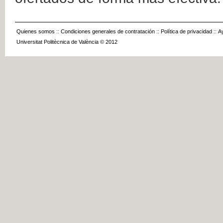
Quienes somos
::
Condiciones generales de contratación
::
Política de privacidad
::
A
Universitat Politècnica de València © 2012