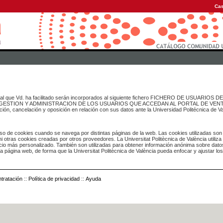
Cas
onal que Vd. ha facilitado serán incorporados al siguiente fichero FICHERO DE USUARIOS
inado a GESTION Y ADMINISTRACION DE LOS USUARIOS QUE ACCEDAN AL PORTAL DE VE
ación, cancelación y oposición en relación con sus datos ante la Universidad Politécnica de V
o de cookies cuando se navega por distintas páginas de la web. Las cookies utilizadas son
i otras cookies creadas por otros proveedores. La Universitat Politècnica de València utiliza
icio más personalizado. También son utilizadas para obtener información anónima sobre dato
ia página web, de forma que la Universitat Politècnica de València pueda enfocar y ajustar lo
tratación
::
Política de privacidad
::
Ayuda