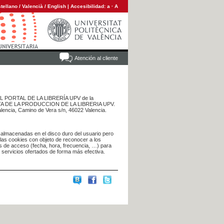
tellano
/
Valencià
/
English
|
Accesibilidad:
a
·
A
Atención al cliente
 DEL PORTAL DE LA LIBRERÍA UPV de la
NTA DE LA PRODUCCION DE LA LIBRERIA UPV.
alencia, Camino de Vera s/n, 46022 Valencia.
 almacenadas en el disco duro del usuario pero
 las cookies con objeto de reconocer a los
s de acceso (fecha, hora, frecuencia, …) para
s servicios ofertados de forma más efectiva.