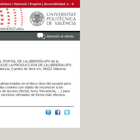
tellano
/
Valencià
/
English
|
Accesibilidad:
a
·
A
Atención al cliente
 DEL PORTAL DE LA LIBRERÍA UPV de la
NTA DE LA PRODUCCION DE LA LIBRERIA UPV.
alencia, Camino de Vera s/n, 46022 Valencia.
 almacenadas en el disco duro del usuario pero
 las cookies con objeto de reconocer a los
s de acceso (fecha, hora, frecuencia, …) para
s servicios ofertados de forma más efectiva.