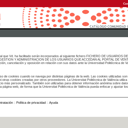
Cas
onal que Vd. ha facilitado serán incorporados al siguiente fichero FICHERO DE USUARIOS
inado a GESTION Y ADMINISTRACION DE LOS USUARIOS QUE ACCEDAN AL PORTAL DE VE
ación, cancelación y oposición en relación con sus datos ante la Universidad Politécnica de V
o de cookies cuando se navega por distintas páginas de la web. Las cookies utilizadas son
i otras cookies creadas por otros proveedores. La Universitat Politècnica de València utiliza
icio más personalizado. También son utilizadas para obtener información anónima sobre dato
ia página web, de forma que la Universitat Politècnica de València pueda enfocar y ajustar lo
tratación
::
Política de privacidad
::
Ayuda