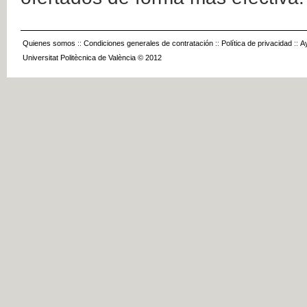
Quienes somos
::
Condiciones generales de contratación
::
Política de privacidad
::
A
Universitat Politècnica de València © 2012