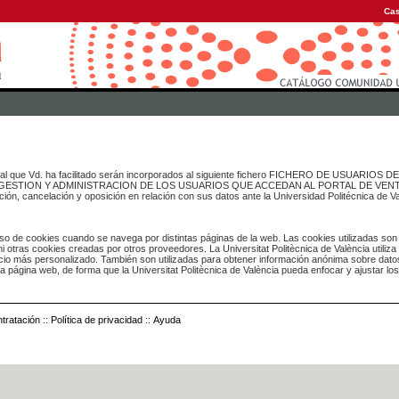
Cas
onal que Vd. ha facilitado serán incorporados al siguiente fichero FICHERO DE USUARIOS
inado a GESTION Y ADMINISTRACION DE LOS USUARIOS QUE ACCEDAN AL PORTAL DE VE
ación, cancelación y oposición en relación con sus datos ante la Universidad Politécnica de V
o de cookies cuando se navega por distintas páginas de la web. Las cookies utilizadas son
i otras cookies creadas por otros proveedores. La Universitat Politècnica de València utiliza
icio más personalizado. También son utilizadas para obtener información anónima sobre dato
ia página web, de forma que la Universitat Politècnica de València pueda enfocar y ajustar lo
tratación
::
Política de privacidad
::
Ayuda