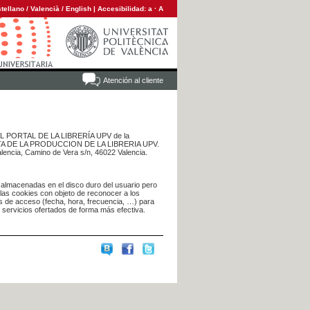
tellano
/
Valencià
/
English
|
Accesibilidad:
a
·
A
Atención al cliente
 DEL PORTAL DE LA LIBRERÍA UPV de la
NTA DE LA PRODUCCION DE LA LIBRERIA UPV.
alencia, Camino de Vera s/n, 46022 Valencia.
 almacenadas en el disco duro del usuario pero
 las cookies con objeto de reconocer a los
s de acceso (fecha, hora, frecuencia, …) para
s servicios ofertados de forma más efectiva.