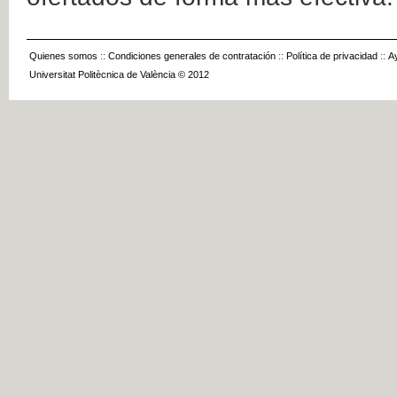
Quienes somos
::
Condiciones generales de contratación
::
Política de privacidad
::
A
Universitat Politècnica de València © 2012