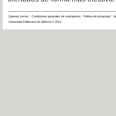
Quienes somos
::
Condiciones generales de contratación
::
Política de privacidad
::
A
Universitat Politècnica de València © 2012