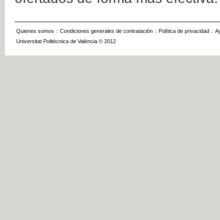
Quienes somos
::
Condiciones generales de contratación
::
Política de privacidad
::
A
Universitat Politècnica de València © 2012