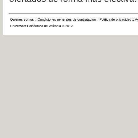
Quienes somos
::
Condiciones generales de contratación
::
Política de privacidad
::
A
Universitat Politècnica de València © 2012