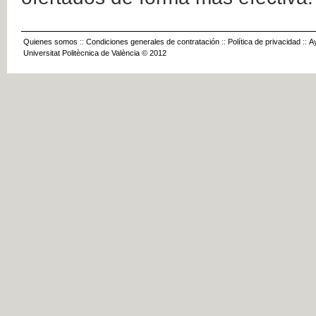
Quienes somos
::
Condiciones generales de contratación
::
Política de privacidad
::
A
Universitat Politècnica de València © 2012