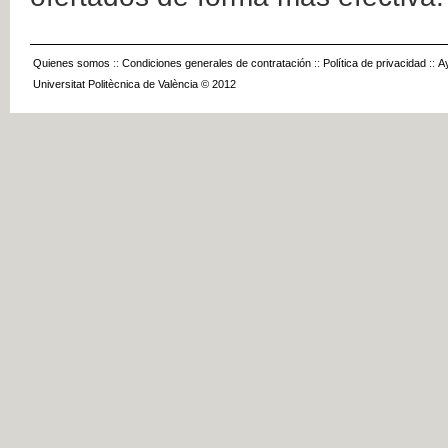
Quienes somos
::
Condiciones generales de contratación
::
Política de privacidad
::
A
Universitat Politècnica de València © 2012