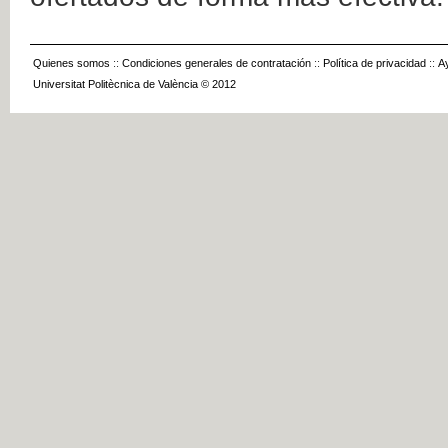
Quienes somos
::
Condiciones generales de contratación
::
Política de privacidad
::
A
Universitat Politècnica de València © 2012