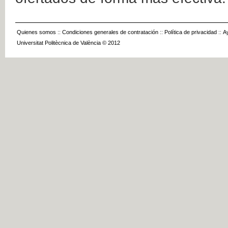
Quienes somos
::
Condiciones generales de contratación
::
Política de privacidad
::
A
Universitat Politècnica de València © 2012