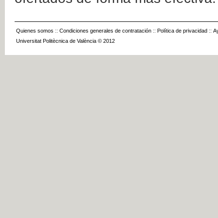
Quienes somos
::
Condiciones generales de contratación
::
Política de privacidad
::
A
Universitat Politècnica de València © 2012